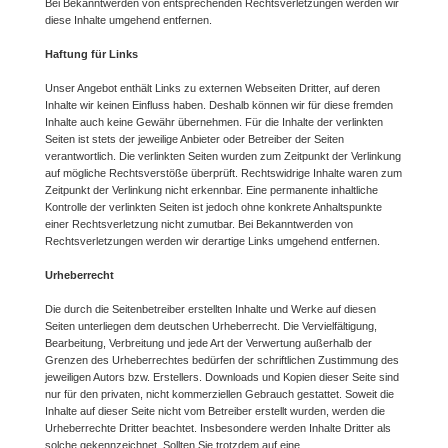
Bei Bekanntwerden von entsprechenden Rechtsverletzungen werden wir
diese Inhalte umgehend entfernen.
Haftung für Links
Unser Angebot enthält Links zu externen Webseiten Dritter, auf deren
Inhalte wir keinen Einfluss haben. Deshalb können wir für diese fremden
Inhalte auch keine Gewähr übernehmen. Für die Inhalte der verlinkten
Seiten ist stets der jeweilige Anbieter oder Betreiber der Seiten
verantwortlich. Die verlinkten Seiten wurden zum Zeitpunkt der Verlinkung
auf mögliche Rechtsverstöße überprüft. Rechtswidrige Inhalte waren zum
Zeitpunkt der Verlinkung nicht erkennbar. Eine permanente inhaltliche
Kontrolle der verlinkten Seiten ist jedoch ohne konkrete Anhaltspunkte
einer Rechtsverletzung nicht zumutbar. Bei Bekanntwerden von
Rechtsverletzungen werden wir derartige Links umgehend entfernen.
Urheberrecht
Die durch die Seitenbetreiber erstellten Inhalte und Werke auf diesen
Seiten unterliegen dem deutschen Urheberrecht. Die Vervielfältigung,
Bearbeitung, Verbreitung und jede Art der Verwertung außerhalb der
Grenzen des Urheberrechtes bedürfen der schriftlichen Zustimmung des
jeweiligen Autors bzw. Erstellers. Downloads und Kopien dieser Seite sind
nur für den privaten, nicht kommerziellen Gebrauch gestattet. Soweit die
Inhalte auf dieser Seite nicht vom Betreiber erstellt wurden, werden die
Urheberrechte Dritter beachtet. Insbesondere werden Inhalte Dritter als
solche gekennzeichnet. Sollten Sie trotzdem auf eine