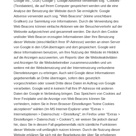
Google Inc., USA (''Google''). Google Adsense verwendet sog. ''Cookies''
(Textdateien), die auf Ihrem Computer gespeichert werden und die eine
Analyse der Benutzung der Website durch Sie ermöglicht. Google
Adsense verwendet auch sog. ''Web Beacons'' (kleine unsichtbare
Grafiken) zur Sammlung von Informationen. Durch die Verwendung des
Web Beacons können einfache Aktionen wie der Besucherverkehr auf der
Webseite aufgezeichnet und gesammelt werden. Die durch den Cookie
und/oder Web Beacon erzeugten Informationen über Ihre Benutzung
dieser Website (einschließlich Ihrer IP-Adresse) werden an einen Server
von Google in den USA übertragen und dort gespeichert. Google wird
diese Informationen benutzen, um Ihre Nutzung der Website im Hinblick
auf die Anzeigen auszuwerten, um Reports über die Websiteaktivitäten
und Anzeigen für die Websitebetreiber zusammenzustellen und um
weitere mit der Websitenutzung und der Internetnutzung verbundene
Dienstleistungen zu erbringen. Auch wird Google diese Informationen
gegebenenfalls an Dritte übertragen, sofern dies gesetzlich
vorgeschrieben oder soweit Dritte diese Daten im Auftrag von Google
verarbeiten. Google wird in keinem Fall Ihre IP-Adresse mit anderen
Daten der Google in Verbindung bringen. Das Speichern von Cookies auf
Ihrer Festplatte und die Anzeige von Web Beacons können Sie
verhindern, indem Sie in Ihren Browser-Einstellungen ''keine Cookies
akzeptieren'' wählen (Im MS Internet-Explorer unter ''Extras >
Internetoptionen > Datenschutz > Einstellung''; im Firefox unter ''Extras >
Einstellungen > Datenschutz > Cookies''); wir weisen Sie jedoch darauf
hin, dass Sie in diesem Fall gegebenenfalls nicht sämtliche Funktionen
dieser Website voll umfänglich nutzen können. Durch die Nutzung dieser
Website erklären Sie sich mit der Bearbeitung der über Sie erhobenen