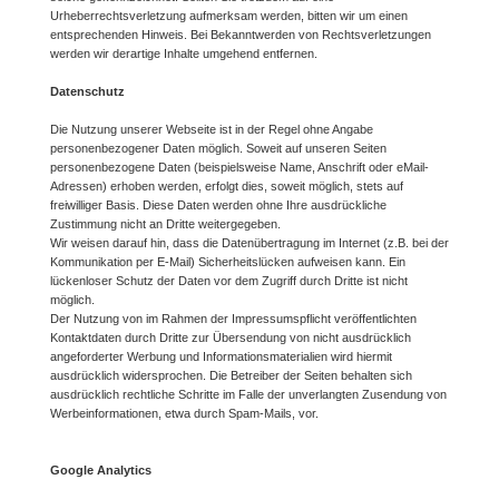
Urheberrechtsverletzung aufmerksam werden, bitten wir um einen
entsprechenden Hinweis. Bei Bekanntwerden von Rechtsverletzungen
werden wir derartige Inhalte umgehend entfernen.
Datenschutz
Die Nutzung unserer Webseite ist in der Regel ohne Angabe
personenbezogener Daten möglich. Soweit auf unseren Seiten
personenbezogene Daten (beispielsweise Name, Anschrift oder eMail-
Adressen) erhoben werden, erfolgt dies, soweit möglich, stets auf
freiwilliger Basis. Diese Daten werden ohne Ihre ausdrückliche
Zustimmung nicht an Dritte weitergegeben.
Wir weisen darauf hin, dass die Datenübertragung im Internet (z.B. bei der
Kommunikation per E-Mail) Sicherheitslücken aufweisen kann. Ein
lückenloser Schutz der Daten vor dem Zugriff durch Dritte ist nicht
möglich.
Der Nutzung von im Rahmen der Impressumspflicht veröffentlichten
Kontaktdaten durch Dritte zur Übersendung von nicht ausdrücklich
angeforderter Werbung und Informationsmaterialien wird hiermit
ausdrücklich widersprochen. Die Betreiber der Seiten behalten sich
ausdrücklich rechtliche Schritte im Falle der unverlangten Zusendung von
Werbeinformationen, etwa durch Spam-Mails, vor.
Google Analytics